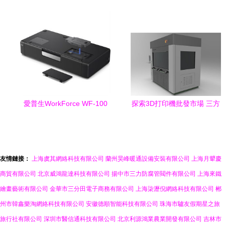
——通用HP CE285A硒鼓打
機 創意飲品的新時代
印機專用雙供應方案
愛普生WorkForce WF-100
探索3D打印機批發市場 三方
便攜式噴墨打印機 企業級移
資源網如何幫你精準選廠家
動辦公的靈動之選
友情鏈接：
上海虞其網絡科技有限公司
蘭州昊峰暖通設備安裝有限公司
上海月顰慶
商貿有限公司
北京威鴻龍達科技有限公司
揚中市三力防腐管閥件有限公司
上海來鐵
繪畫藝術有限公司
金華市三分田電子商務有限公司
上海柒瀝倪網絡科技有限公司
郴
州市韓鑫樂淘網絡科技有限公司
安徽德順智能科技有限公司
珠海市驢友假期星之旅
旅行社有限公司
深圳市醫信通科技有限公司
北京利源鴻業農業開發有限公司
吉林市