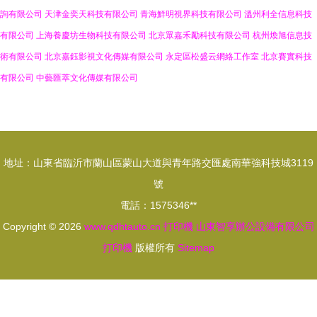
詢有限公司
天津金奕天科技有限公司
青海鮮明視界科技有限公司
溫州利全信息科技
有限公司
上海養慶坊生物科技有限公司
北京眾嘉禾勵科技有限公司
杭州煥旭信息技
術有限公司
北京嘉鈺影視文化傳媒有限公司
永定區松盛云網絡工作室
北京賽實科技
有限公司
中藝匯萃文化傳媒有限公司
地址：山東省臨沂市蘭山區蒙山大道與青年路交匯處南華強科技城3119
號
電話：1575346**
Copyright © 2026
www.qdhtauto.cn
打印機
山東智享辦公設備有限公司
打印機
版權所有
Sitemap