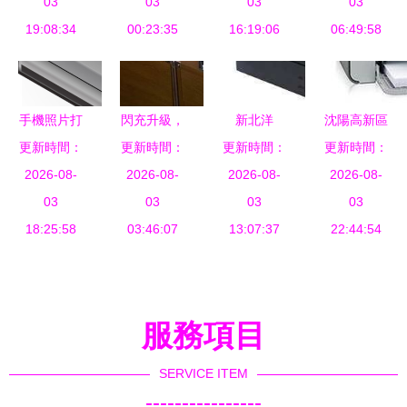
款商用打印
03
高效文印的
03
打印機說明
03
印機對比
03
19:08:34
機新品
00:23:35
新標桿
16:19:06
書導讀
哪款更適合
06:49:58
你的辦公需
求？
手機照片打
閃充升級，
新北洋
沈陽高新區
印機選購指
更新時間：
惠普發布新
更新時間：
更新時間：
BTP-98NP
更新時間：
盛裕恒新
南 哪款產
2026-08-
一代創系列
2026-08-
打印機 安
2026-08-
佳能打印機
2026-08-
品才最好？
03
激光大粉倉
03
防領域的可
03
送貨上門，
03
18:25:58
03:46:07
打印機
13:07:37
靠伙伴
品質與服務
22:44:54
并重
服務項目
SERVICE ITEM
----------------