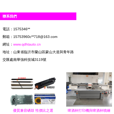
聯系我們
電話：1575346**
郵箱：15753960c**
718@163.com
網址：
www.qdhtauto.cn
地址：山東省臨沂市蘭山區蒙山大道與青年路
交匯處南華強科技城3119號
優質兼容硒鼓 性價比之選
啤酒杯打印機與啤酒杯噴繪