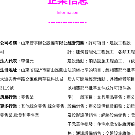
Information
----------------
公司名稱：
山東智享辦公設備有限公
經營范圍：
許可項目：建設工程設
司
計；建筑智能化工程施工；各類工程
法人代表：
李俊元
建設活動；消防設施工程施工。（依
注冊地址：
山東省臨沂市蘭山區蒙山
法須經批準的項目，經相關部門批準
大道與青年路交匯處南華強科技城
后方可開展經營活動，具體經營項目
3119號
以相關部門批準文件或許可證件為
所屬行業：
零售業
準）一般項目：文具用品零售；辦公
更多行業：
其他綜合零售,綜合零售,
設備銷售；辦公設備租賃服務；幻燈
零售業,批發和零售業
及投影設備銷售；網絡設備銷售；電
子元器件批發；住宅水電安裝維護服
務；通訊設備銷售；交通設施維修；