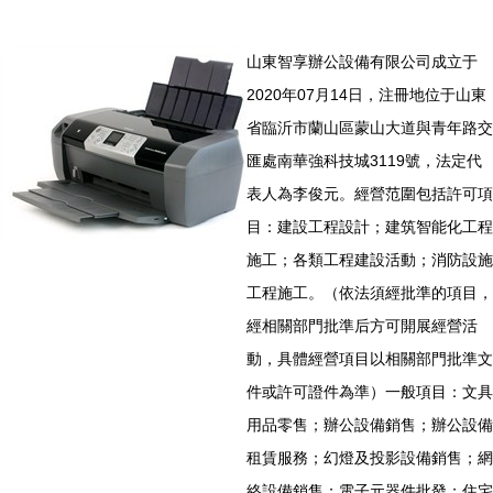
山東智享辦公設備有限公司成立于
2020年07月14日，注冊地位于山東
省臨沂市蘭山區蒙山大道與青年路交
匯處南華強科技城3119號，法定代
表人為李俊元。經營范圍包括許可項
目：建設工程設計；建筑智能化工程
施工；各類工程建設活動；消防設施
工程施工。（依法須經批準的項目，
經相關部門批準后方可開展經營活
動，具體經營項目以相關部門批準文
件或許可證件為準）一般項目：文具
用品零售；辦公設備銷售；辦公設備
租賃服務；幻燈及投影設備銷售；網
絡設備銷售；電子元器件批發；住宅