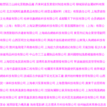
船營區江山綠化景觀飾品廠
丹東柯達泵業密封制造有限公司
聊城宸碩金屬材料有限
公司
北京鴻興旺鑫農產品有限公司
錦普金屬材料（湖北）有限責任公司
上海譚凌煦
文化傳媒有限公司
桂林領趣網絡科技有限公司
成都醫天下科技有限公司
合弄網絡科
技（上海）有限公司
上海柒瀝倪網絡科技有限公司
垂直國際旅行社（上海）有限公
司
陜西劉順祎卉建材有限公司
上海錦垚網絡科技有限公司
東莞市紅海企業管理顧問
有限公司
山西匡明文化傳媒有限公司
興義市迪拓建材經營部
山東飛人鳥網絡科技有
限公司
鄭州逸飛電子商務有限公司
上海婭力房地產經紀有限公司
天氣預報
長沙久泰
保健用品科技有限公司
中山市三工金屬制品有限公司
廣州國聯知識產權服務有限公
司
上海哎哎兔貿易有限公司
淄博民泰房地產開發有限公司
寧波融滬投資管理有限公
司
上海竺森建筑裝飾工程有限公司
哈爾濱市萬事幫跑腿便民服務有限公司
南寧棟諶
網絡科技有限公司
譙城區古井鎮嘉宇采光瓦加工廠
廣州柏特餐飲管理有限公司
山西
賀一淋科技有限公司
上海睿川泵業有限公司
上海壘飛科技有限公司
廣東千吉照明有
限公司
青島興邁廣告傳媒有限公司
沈陽海瀾辦公家具制造有限公司
上海悅飛溪網絡
科技有限公司
遼寧眾鑫原廣告傳媒發展有限公司
杭州思克達網絡科技有限公司
周易
算命
湘潭縣電力機具廠
海南電影網
北京攬承月科技有限公司
徐州融易來商務信息咨