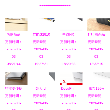
----------------
戰略新品
佳能G2810
中盈NX-
打印機產品
更新時間：
M1激光打
打印機驅動
更新時間：
更新時間：
2470打印
更新時間：
原圖 從視
印機京東全
2026-08-
2026-08-
安裝指南
機驅動v1.1
2026-08-
覺到信任的
2026-08-
球首發
03
輕松打印，
03
評測與安裝
03
橋梁
03
11.11京東
08:21:44
無憂操作
19:27:21
18:20:36
指南
12:32:15
攜手奔圖再
創新未來
智能更便捷
榮大rd-
DocuPrint
惠普136w
兼容更穩定
更新時間：
更新時間：
4302一體
更新時間：
2050 A3快
更新時間：
與惠普
佳能發布2
2026-08-
2026-08-
化速印機
速黑白激光
2026-08-
M126nw打
2026-08-